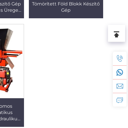
szítő Gép
Tömörített Föld Blokk Készítő
us Üreges
Gép
tő Gép
romos
tikus
raulikus
ítéséhez