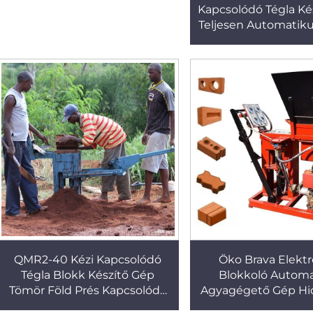
Kapcsolódó Tégla Ké
Teljesen Automatik
Tégla Blokk Készí
QMR2-40 Kézi Kapcsolódó
Öko Brava Elekt
Tégla Blokk Készítő Gép
Blokkoló Automa
Tömör Föld Prés Kapcsolódó
Agyagégető Gép Hid
Készítő
Prés Blokkok Kész