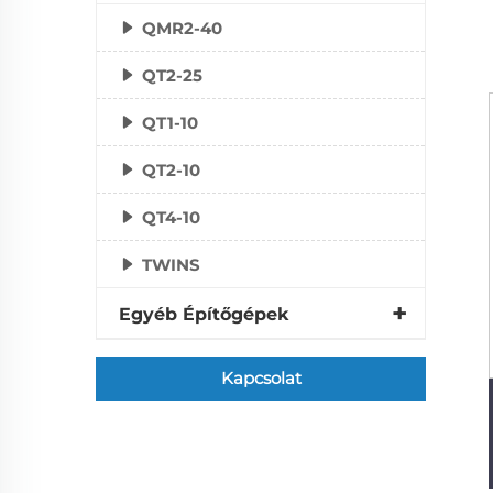
QMR2-40
QT2-25
QT1-10
QT2-10
QT4-10
TWINS
Egyéb Építőgépek
Kapcsolat