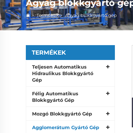
Agyag blokkgyártó gé
>
Termékek
>
Agyag blokkgyártó gép
TERMÉKEK
Teljesen Automatikus
Hidraulikus Blokkgyártó
Gép
Félig Automatikus
Blokkgyártó Gép
Mozgó Blokkgyártó Gép
Agglomerátum Gyártó Gép