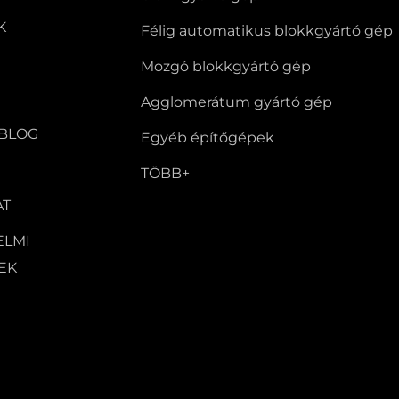
K
Félig automatikus blokkgyártó gép
Mozgó blokkgyártó gép
Agglomerátum gyártó gép
 BLOG
Egyéb építőgépek
TÖBB+
AT
ELMI
EK