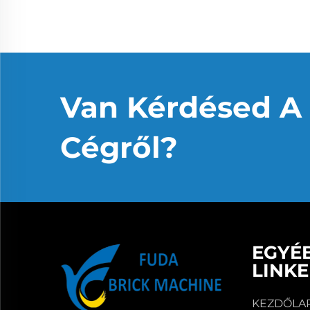
Van Kérdésed A
Cégről?
EGYÉ
LINK
KEZDŐLA