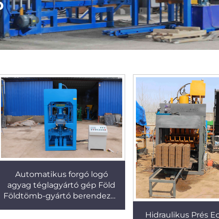
p
Automatikus forgó logó
agyag téglagyártó gép Föld
Földtömb-gyártó berendezés
Agyagtéglát formázó gép
Hidraulikus Prés E