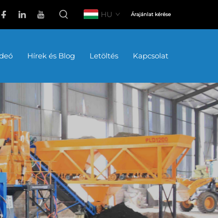
HU
Árajánlat kérése
ideó
Hírek és Blog
Letöltés
Kapcsolat