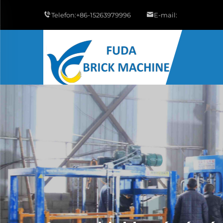
Telefon:
+86-15263979996
E-mail: