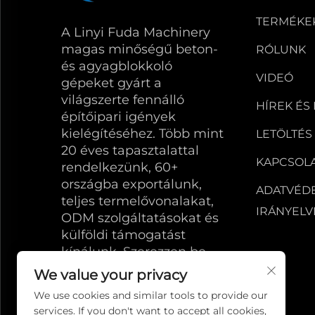
TERMÉKE
A Linyi Fuda Machinery
magas minőségű beton-
RÓLUNK
és agyagblokkoló
VIDEÓ
gépeket gyárt a
világszerte fennálló
HÍREK ÉS
építőipari igények
kielégítéséhez. Több mint
LETÖLTÉS
20 éves tapasztalattal
KAPCSOL
rendelkezünk, 60+
országba exportálunk,
ADATVÉD
teljes termelővonalakat,
IRÁNYELV
ODM szolgáltatásokat és
külföldi támogatást
kínálunk. Szerezzen be
megbízható téglagyártó
We value your privacy
gépet még ma.
We use cookies and similar tools to provide our
services. If you don't want to accept all cookies,