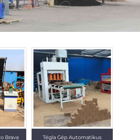
co Brava
Tégla Gép Automatikus