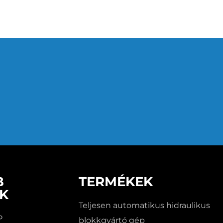
Ökológiai Elekt
Blokkoló
B
TERMÉKEK
EK
Teljesen automatikus hidraulikus
P
blokkgyártó gép