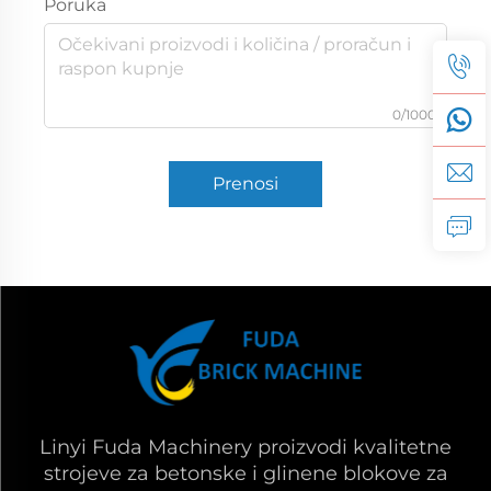
Poruka
0/1000
Prenosi
Linyi Fuda Machinery proizvodi kvalitetne
strojeve za betonske i glinene blokove za