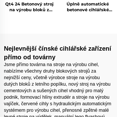
Qt4 24 Betonový stroj
Úplně automatické
na výrobu bloků z
betonové cihlářské
leteného popílku
strojní zařízení -
Automatický ruční
Formovací stroj pro
formovací stroj na
cihly Qt8-15 - Stroj na
cihly Zpracování
výrobu cihel
výrobní linky
Nejlevnější čínské cihlářské zařízení
přímo od továrny
Jsme přímo továrna na stroje na výrobu cihel,
nabízíme všechny druhy blokových strojů za
nejnižší ceny, včetně výrobce stroje na výrobu
dutých bloků z letního popílku, nový stroj na výrobu
cementových a sušených cihel vhodný pro malý
podnik, formovací hlíny extrudér a stroje na výrobu
vajíček, červené cihly s hydraulickým automatickým
systémem pro výrobu cihel, přenosné zpětné malé
levné stroje na výdělek, manuální lego flyashový