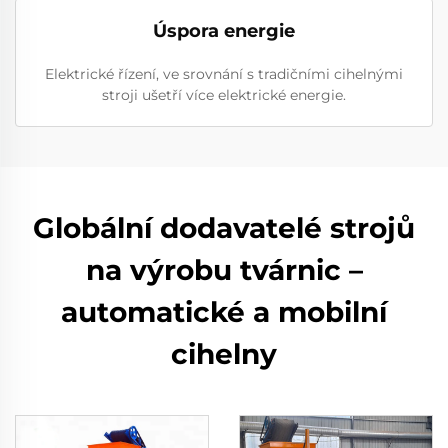
Úspora energie
Elektrické řízení, ve srovnání s tradičními cihelnými
stroji ušetří více elektrické energie.
Globální dodavatelé strojů
na výrobu tvárnic –
automatické a mobilní
cihelny