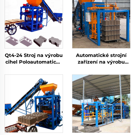
Qt4-24 Stroj na výrobu
Automatické strojní
cihel Poloautomatický
zařízení na výrobu
dutý betonový
betonových děrnatých
cementový interlock
bloků, vyráběné v
cihlářský stroj
Ghaně, stroj na výrobu
interlock bloků pro
prodej, Zimbabwe