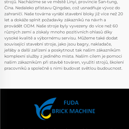
strojů. Nacházíme se ve městě Linyi, provincie Šan-tung,
Čína. Nedaleko přístavu Qingdao, což usnadňuje vývoz do
zahraničí. Naše továrna vyrábí stavební bloky již více než 20
let a dokáže splnit požadavky zákazníků na návrh a
provádět ODM. Naše stroje byly vyvezeny do více než 60
různých zemí a získaly mnoho pozitivních ohlasů díky
vysoké kvalitě a výbornému servisu. Můžeme také dodat
související stavební stroje, jako jsou bagry, nakladače,
jeřáby a další zařízení a poskytnout tak našim zákazníkům
komplexní služby z jediného místa. Naším cílem je pomoci
našim zákazníkům při stavbě továren, využití strojů, školení
pracovníků a společně s nimi budovat světlou budoucnost.