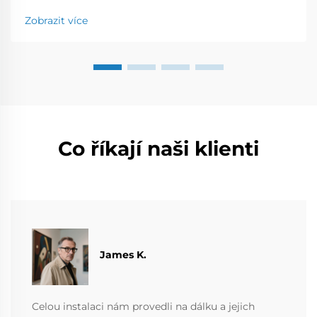
margin-bottom: 18px; font-size: 20px !important; font-
Zobrazit více
w...
Co říkají naši klienti
James K.
Celou instalaci nám provedli na dálku a jejich