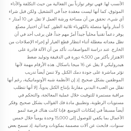
الأنسب لها. فهي توفر توازناً بين الفعالية من حيث التكلفة والأداء
الموثوق، كما أنها ليست معقدة جداً في التشغيل. ولكن قبل شراء
أي شيء، تحقق من أن مساحة ورشة العمل لا تقل عن 10 أمتار ×
5 أمتار وأنها متصلة بالكهرباء ثلاثية الطور. كما أن اختيار مصنّع
يوفر دعماً تقنياً محلياً جيداً أمرٌ مهم جداً. فلن يرغب أحد في أن
تظل معداته معطلة أثناء انتظار قطع الغيار أو إجراء الإصلاحات من
الخارج. عند دراسة المواصفات، تأكد من أن الآلة قادرة على
الاهتزاز بأكثر من 4,500 دورة في الدقيقة وتوليد ضغط
هيدروليكي لا يقل عن 16 ميجا باسكال. هذه الأرقام مهمة لأنها
تؤثر مباشرة على جودة دمك الكتل. ولا تنسَ أيضاً تدريب
الموظفين بشكل صحيح. إذ إن الأنظمة شبه الأوتوماتيكية، رغم أنها
تقلل من العبء البدني مقارنةً بإنتاج الكتل يدوياً، إلا أنها تتطلب
مراقبة مستمرة للتوقيت خلال عملية المعالجة، والتحكم في
مستويات الرطوبة، وتطبيق مادة فك القوالب بشكل صحيح. وفكر
أيضاً مسبقاً في إمكانات التوسع. فإذا كانت هناك فرصة لنمو
الأعمال بما يكفي للوصول إلى 15,000 وحدة يومياً خلال خمس
سنوات، فابحث عن آلات مصممة بمكونات وحداتية. إذ تسمح بعض