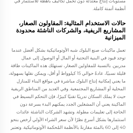
مستويات إنتاج معتدلة دون تحمل تكاليف باهظة للاستثمار في
أنظمة أتمتة كاملة.
حالات الاستخدام المثالية: المقاولون الصغار،
المشاريع الريفية، والشركات الناشئة محدودة
الميزانية
تعمل ماكينات صنع البلوك شبه الأوتوماتيكية بشكل أفضل عندما
توجد قيود في البنية التحتية أو المال أو الوصول إلى عمال
مدربين. بالنسبة للمقاولين الصغار، تستهلك هذه الماكينات طاقة
قليلة نسبيًا، عادةً حوالي 15 كيلوواط أو أقل، ويمكن نقلها بسهولة،
ما يعني إمكانية إنتاج البلوك مباشرة في مواقع البناء للمنازل
المحلية أو المشاريع المجتمعية. وفي العديد من المناطق الريفية
حيث لا يملك السكان تدريبًا تقنيًا كبيرًا، فإن التحكم البسيط في
الماكينة يعني أن المشغلين الجدد يمكنهم البدء بسرعة دون
الحاجة إلى تعليمات مطولة. وتشهد الشركات الناشئة عائدات
استثمارها بشكل أسرع نظرًا لأن سعر الشراء الأولي أرخص بنحو
40 إلى 60 بالمئة مقارنةً بالأنظمة المُحكمة الأوتوماتيكية. وتعتبر