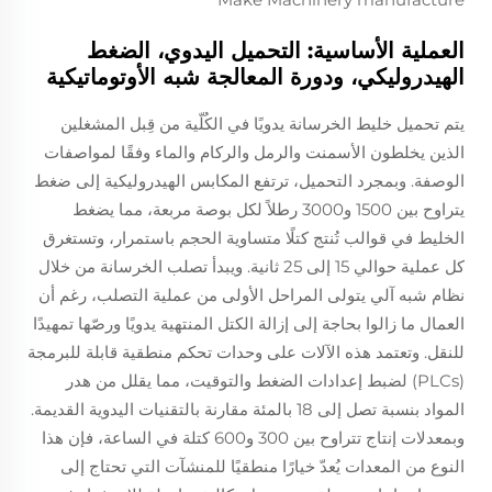
العملية الأساسية: التحميل اليدوي، الضغط
الهيدروليكي، ودورة المعالجة شبه الأوتوماتيكية
يتم تحميل خليط الخرسانة يدويًا في الكُلّية من قِبل المشغلين
الذين يخلطون الأسمنت والرمل والركام والماء وفقًا لمواصفات
الوصفة. وبمجرد التحميل، ترتفع المكابس الهيدروليكية إلى ضغط
يتراوح بين 1500 و3000 رطلاً لكل بوصة مربعة، مما يضغط
الخليط في قوالب تُنتج كتلًا متساوية الحجم باستمرار، وتستغرق
كل عملية حوالي 15 إلى 25 ثانية. ويبدأ تصلب الخرسانة من خلال
نظام شبه آلي يتولى المراحل الأولى من عملية التصلب، رغم أن
العمال ما زالوا بحاجة إلى إزالة الكتل المنتهية يدويًا ورصّها تمهيدًا
للنقل. وتعتمد هذه الآلات على وحدات تحكم منطقية قابلة للبرمجة
(PLCs) لضبط إعدادات الضغط والتوقيت، مما يقلل من هدر
المواد بنسبة تصل إلى 18 بالمئة مقارنة بالتقنيات اليدوية القديمة.
وبمعدلات إنتاج تتراوح بين 300 و600 كتلة في الساعة، فإن هذا
النوع من المعدات يُعدّ خيارًا منطقيًا للمنشآت التي تحتاج إلى