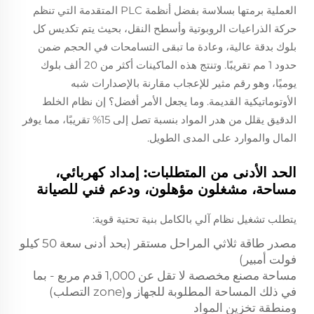
العملية برمتها بسلاسة بفضل أنظمة PLC المتقدمة التي تنظم
حركة الذراعيات الروبوتية وأسطح النقل، بحيث يتم تكديس كل
بلوك بدقة عالية، وعادة ما تبقى التسامحات في الحجم ضمن
حدود 1 مم تقريبًا. وتنتج هذه الماكينات أكثر من 20 ألف بلوك
يوميًا، وهو رقم مثير للإعجاب مقارنة بالإصدارات شبه
الأوتوماتيكية القديمة. وما يجعل الأمر أفضل؟ إن نظام الخلط
الدقيق يقلل من هدر المواد بنسبة تصل إلى 15% تقريبًا، مما يوفر
المال والموارد على المدى الطويل.
الحد الأدنى من المتطلبات: إمداد كهربائي،
مساحة، مشغلون مؤهلون، ودعم فني للصيانة
يتطلب تشغيل نظام آلي بالكامل بنية تحتية قوية:
مصدر طاقة ثلاثي المراحل مستقر (بحد أدنى سعة 50 كيلو
فولت أمبير)
مساحة مصنع مخصصة لا تقل عن 1,000 قدم مربع - بما
في ذلك المساحة المطلوبة للجهاز و(zone التصلب)
ومنطقة تخزين المواد