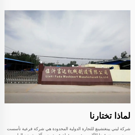
لماذا تختارنا
شركة ليني يينغتشينغ للتجارة الدولية المحدودة هي شركة فرعية تأسست
بموجب مصنع فودا للآلات، وهي مسؤولة عن تصدير آلات تصنيع الطوب