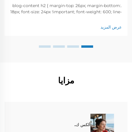
.blog-content h2 { margin-top: 26px; margin-bottom:
18px; font-size: 24px !important; font-weight: 600; line-
height: normal; } .blog-content h3 { margin-top: 26px;
margin-bottom: 18px; font-size: 20px !important; font-
عرض المزيد
w...
مزايا
ألكس ك.