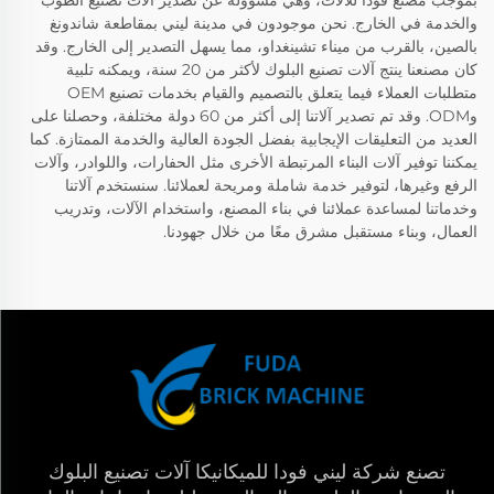
والخدمة في الخارج. نحن موجودون في مدينة ليني بمقاطعة شاندونغ
بالصين، بالقرب من ميناء تشينغداو، مما يسهل التصدير إلى الخارج. وقد
كان مصنعنا ينتج آلات تصنيع البلوك لأكثر من 20 سنة، ويمكنه تلبية
متطلبات العملاء فيما يتعلق بالتصميم والقيام بخدمات تصنيع OEM
وODM. وقد تم تصدير آلاتنا إلى أكثر من 60 دولة مختلفة، وحصلنا على
العديد من التعليقات الإيجابية بفضل الجودة العالية والخدمة الممتازة. كما
يمكننا توفير آلات البناء المرتبطة الأخرى مثل الحفارات، واللوادر، وآلات
الرفع وغيرها، لتوفير خدمة شاملة ومريحة لعملائنا. سنستخدم آلاتنا
وخدماتنا لمساعدة عملائنا في بناء المصنع، واستخدام الآلات، وتدريب
العمال، وبناء مستقبل مشرق معًا من خلال جهودنا.
تصنع شركة ليني فودا للميكانيكا آلات تصنيع البلوك