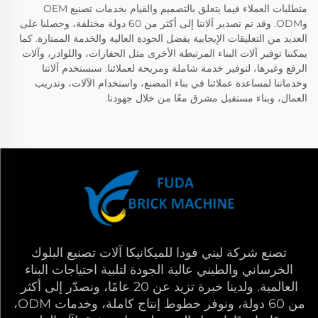
متطلبات العملاء فيما يتعلق بالتصميم والقيام بخدمات تصنيع OEM
وODM. وقد تم تصدير آلاتنا إلى أكثر من 60 دولة مختلفة، وحصلنا على
العديد من التعليقات الإيجابية بفضل الجودة العالية والخدمة الممتازة. كما
يمكننا توفير آلات البناء المرتبطة الأخرى مثل الحفارات، واللوادر، وآلات
الرفع وغيرها، لتوفير خدمة شاملة ومريحة لعملائنا. سنستخدم آلاتنا
وخدماتنا لمساعدة عملائنا في بناء المصنع، واستخدام الآلات، وتدريب
العمال، وبناء مستقبل مشرق معًا من خلال جهودنا.
تصنع شركة ليني فودا للميكانيكا آلات تصنيع البلوك
الخرساني والطيني عالية الجودة لتلبية احتياجات البناء
العالمية. ولدينا خبرة تزيد عن 20 عامًا، ونصدّر إلى أكثر
من 60 دولة، ونوفر خطوط إنتاج كاملة، وخدمات ODM،