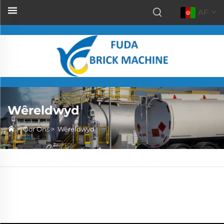
AF
Wêreldwyd
>
Oor Ons
>
Wêreldwyd