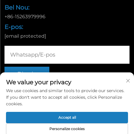
Bel Nou:
+86-15263979996
E-pos:
[email protected]
We value your privacy
We use cookies and similar tools to provide our services.
If you don't want to accept all cookies, click Personalize
Auteursreg © Linyi Yingcheng Internasionale
cookies.
Handelsmaatskappy Beperk |
Privatheidbeleid
Accept all
Personalize cookies