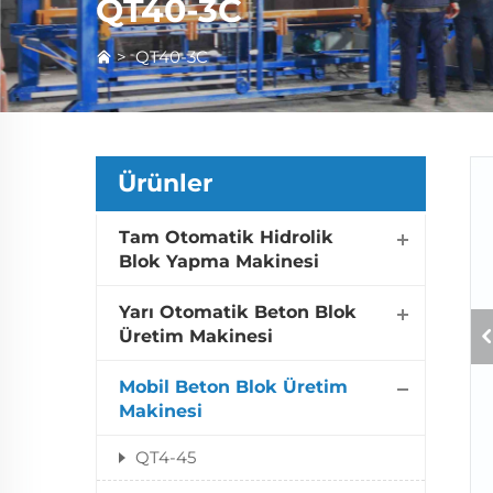
QT40-3C
>
QT40-3C
Ürünler
Tam Otomatik Hidrolik
Blok Yapma Makinesi
Yarı Otomatik Beton Blok
Üretim Makinesi
Mobil Beton Blok Üretim
Makinesi
QT4-45