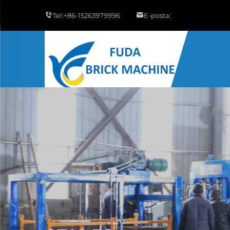
Tel:
+86-15263979996
E-posta: