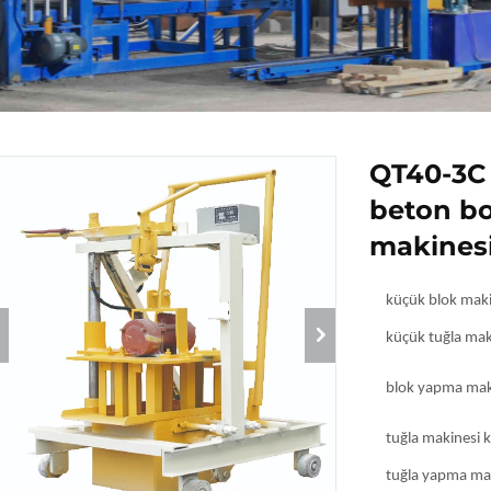
QT40-3C 
beton bo
makines
küçük blok maki
küçük tuğla ma
blok yapma mak
tuğla makinesi 
tuğla yapma ma