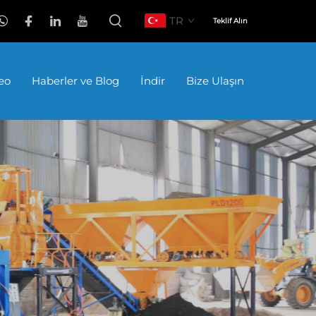
TR
Teklif Alın
eo
Haberler ve Blog
İndir
Bize Ulaşın