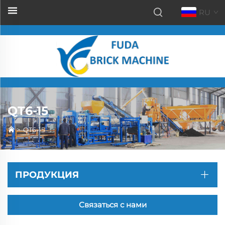
RU
QT6-15
>
QT6-15
ПРОДУКЦИЯ
Связаться с нами