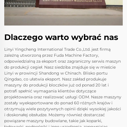
Dlaczego warto wybrać nas
Linyi Yingcheng International Trade Co.,Ltd. jest firmą
zależną utworzoną przez Fuda Machine Factory,
odpowiedzialną za eksport oraz zagraniczny serwis maszyn
do produkcji cegieł. Nasz siedziba znajduje się w mieście
Linyi w prowincji Shandong w Chinach. Blisko portu
Qingdao, co ułatwia eksport. Nasz zakład produkuje
maszyny do produkcji bloczków już od ponad 20 lat i
potrafi spełnić wymagania klientów dotyczące
projektowania oraz realizować usługi ODM. Nasze maszyny
zostały wyeksportowane do ponad 60 różnych krajów i
otrzymują wiele pozytywnych opinii dzięki wysokiej jakości
i doskonałej obsłudze. Możemy również dostarczać
powiązane maszyny budowlane, takie jak koparki,
ładowarki, podnośniki i inne urządzenia, zapewniając