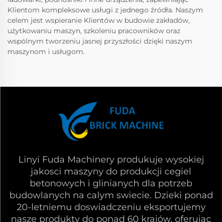
Klientom kompleksowe usługi z jednego źródła. Naszym
celem jest wspieranie Klientów w budowie zakładów,
użytkowaniu maszyn, szkoleniu pracowników oraz
wspólnym tworzeniu jasnej przyszłości dzięki naszym
maszynom i usługom.
Linyi Fuda Machinery produkuje wysokiej
jakosci maszyny do produkcji cegiel
betonowych i glinianych dla potrzeb
budowlanych na calym swiecie. Dzieki ponad
20-letniemu doswiadczeniu eksportujemy
nasze produkty do ponad 60 krajów, oferujac