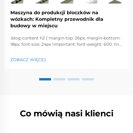
Maszyna do produkcji bloczków na
wózkach: Kompletny przewodnik dla
budowy w miejscu
.blog-content h2 { margin-top: 26px; margin-bottom:
18px; font-size: 24px !important; font-weight: 600; line-
height: normal; } .blog-content h3 { margin-top: 26px;
margin-bottom: 18px; font-size: 20px !important; font-
ZOBACZ WIĘCEJ
w...
Co mówią nasi klienci