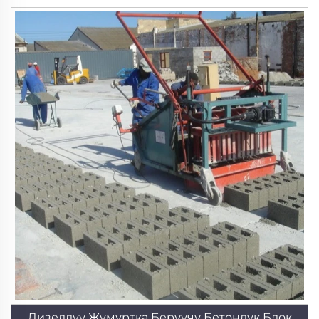
Дизелдүү Жумуртка Берүүчү Бетондук Блок