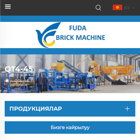
KY
QT4-45
>
QT4-45
ПРОДУКЦИЯЛАР
Бизге кайрылуу