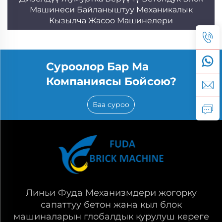
Машинеси Байланыштуу Механикалык
Кызылча Жасоо Машинелери
Суроолор Бар Ма
Компаниясы Бойсою?
Баа суроо
Линьи Фуда Механизмдери жогорку
сапаттуу бетон жана кыл блок
машиналарын глобалдык курулуш кереге