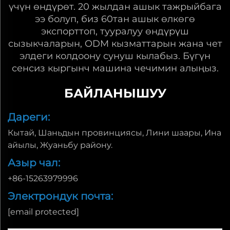
үчүн өндүрөт. 20 жылдан ашык тажрыйбага
ээ болуп, биз 60тан ашык өлкөгө
экспорттоп, тууралуу өндүрүш
сызыкчаларын, ODM кызматтарын жана чет
элдеги колдоону сунуш кылабыз. Бүгүн
сенсиз кыргынч машина чечимин алыңыз.
БАЙЛАНЫШУУ
Дареги:
Кытай, Шаньдын провинциясы, Лини шаары, Ина
айылы, Жуаньбу району.
Азыр чал:
+86-15263979996
Электрондук почта:
[email protected]