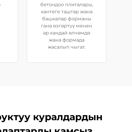
р
бетондоо плиталары,
кантеге таштар жана
башкалар форманы
гана өзгөртүү менен
ар кандай өлчөмдө
жана формада
жасалып чыгат.
руктуу куралдардын
алаптарды камсыз