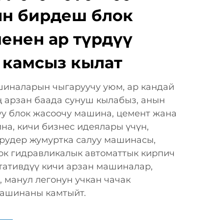
н бирдеш блок
енен ар түрдүү
 камсыз кылат
шиналарын чыгаруучу уюм, ар кандай
 арзан баада сунуш кылабыз, анын
уу блок жасоочу машина, цемент жана
а, кичи бизнес идеялары үчүн,
трудер жумуртка салуу машинасы,
ок гидравликалык автоматтык кирпич
тативдүү кичи арзан машиналар,
, манул легонун учкан чачак
ашинаны камтыйт.