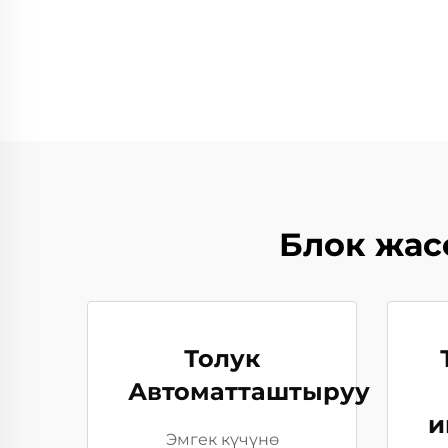
Блок жа
Толук
Автоматташтыруу
и
Эмгек күчүнө