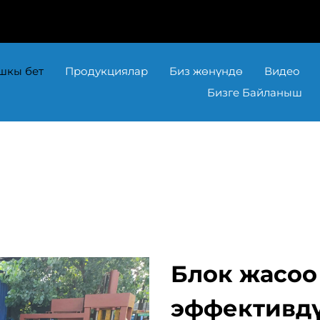
шкы бет
Продукциялар
Биз жөнүндө
Видео
Бизге Байланыш
Блок жасоо
эффективдү