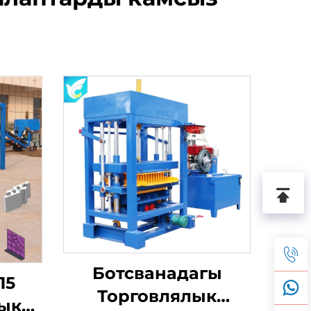
Ботсванадагы
15
Торговлялык
ык