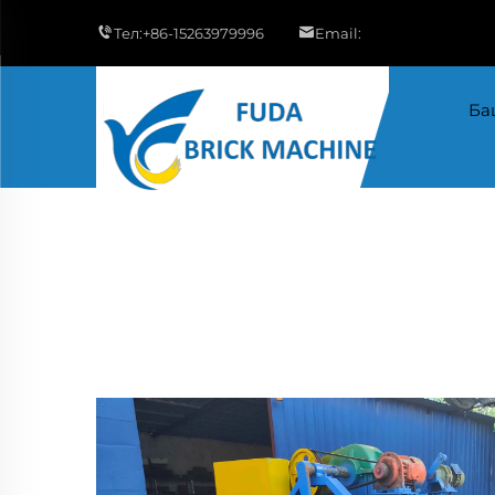
Тел:
+86-15263979996
Email:
Ба