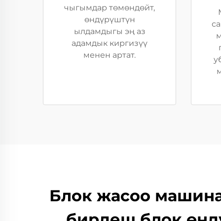
чыгымдар төмөндөйт,
өндүрүштүн
са
ылдамдыгы эң аз
м
адамдык киргизүү
менен артат.
у
м
Блок жасоо машина
бирдеш блок өнд