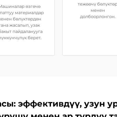
тежөөчү бөлүктө
Машиналар өзгөчө
менен
паттуу материалдар
долбоорлонгон.
енен бөлүктөрдөн
гана жасалып, узак
бакыт пайдаланууга
үмкүнчүлүк берет.
сы: эффективдүү, узун у
үрүшү менен ар түрдүү т