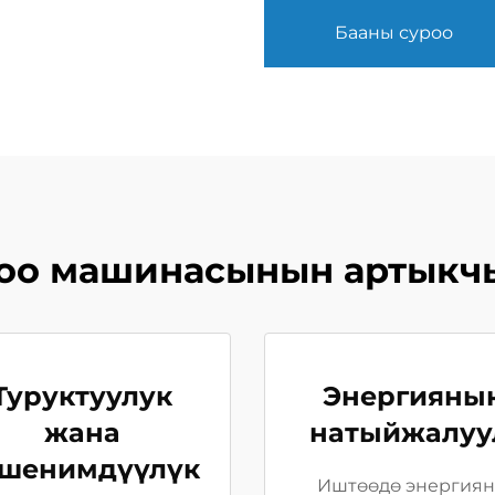
Бааны суроо
соо машинасынын артыкч
Туруктуулук
Энергияны
жана
натыйжалуу
шенимдүүлүк
Иштөөдө энергия