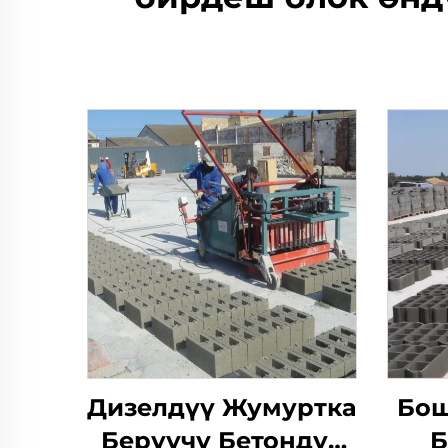
Дизелдүү Жумуртка
Бош
Берүүчү Бетондук
Б