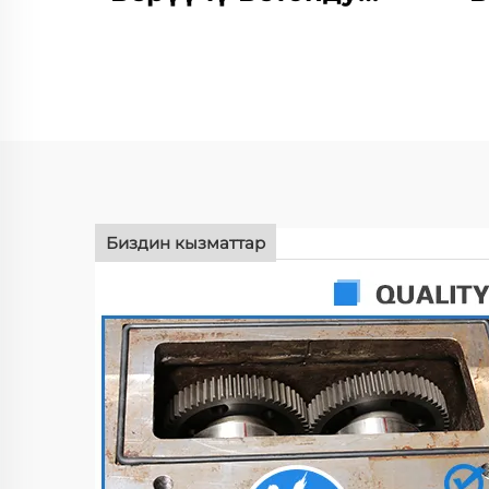
Блок Машинеси
К
Байланыштуу
Механикалык
Кызылча Жасоо
Жум
Машинелери
Б
Биздин кызматтар