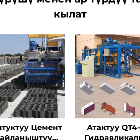
кылат
туктуу Цемент
Атактуу QT4-
айланыштуу
Гидравликал