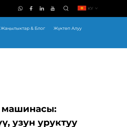
KY
Жаңылыктар & Блог
Жүктөп Алуу
 машинасы:
ү, узун уруктуу