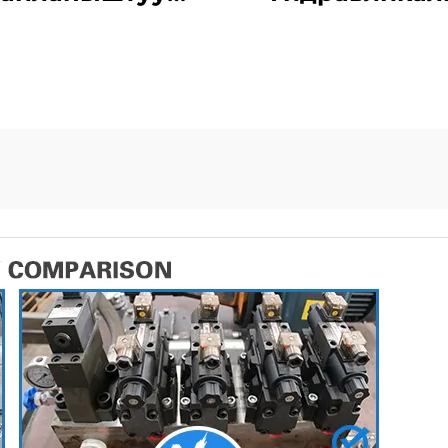
ызылча Жасоо
Автоматтык Б
Машинелери
Машинасы
Автоматтык
Жогорку Сапат
уртка Берүүчү
Кызылча Жасо
етондук Блок
Машина
Машинеси