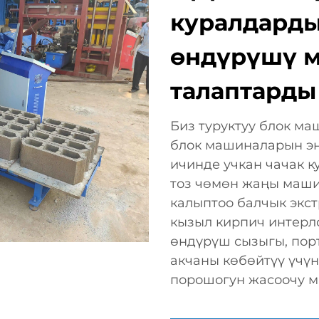
куралдарды
өндүрүшү м
талаптарды
Биз туруктуу блок ма
блок машиналарын эң
ичинде учкан чачак к
тоз чөмөн жаңы машин
калыптоо балчык экс
кызыл кирпич интерл
өндүрүш сызыгы, пор
акчаны көбөйтүү үчүн
порошогун жасоочу м