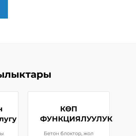
ылыктары
н
КӨП
лугу
ФУНКЦИЯЛУУЛУК
ны
Бетон блоктор, жол