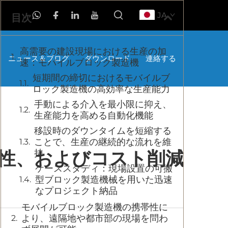
JA
目次
高需要の建設現場における生産の加
ニュース＆ブログ
ダウンロード
連絡する
速：モバイルブロック製造機
短期間の締切におけるモバイルブ
ロック製造機の高効率な生産能力
手動による介入を最小限に抑え、
生産能力を高める自動化機能
移設時のダウンタイムを短縮する
ことで、生産の継続的な流れを維
性、およびコスト削減
持
ケーススタディ：現場設置の可搬
型ブロック製造機械を用いた迅速
なプロジェクト納品
モバイルブロック製造機の携帯性に
より、遠隔地や都市部の現場を問わ