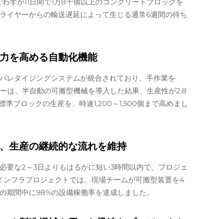
でわずか11日間で1万8千個以上のコンクリートブロックを
ライヤーからの輸送遅延によって生じる通常6週間の待ち
力を高める自動化機能
パレタイジングシステムが統合されており、手作業を
ーは、半自動の可搬型機械を導入した結果、生産性が2.8
準ブロックの生産を、時速1,200～1,500個まで高めまし
、生産の継続的な流れを維持
必要な2～3日よりもはるかに短い3時間以内で、プロジェ
道インフラプロジェクトでは、現場チームが可搬型装置を4
の期間中に98%の設備稼働率を達成しました。