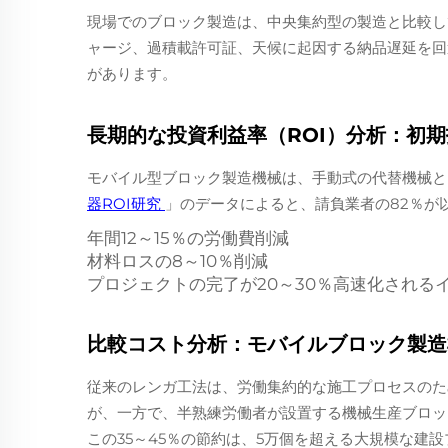
現場でのブロック製造は、中央集約型の製造と比較し
ャージ、過積載許可証、天候に起因する納品遅延を回
があります。
長期的な投資利益率（ROI）分析：初
モバイル型ブロック製造機械は、手動式の代替機械と
器ROI研究
」のデータによると、請負業者の82％が
年間12～15％の労働費削減
材料ロスの8～10％削減
プロジェクトの完了が20～30％高速化される
比較コスト分析：モバイルブロック製造機
従来のレンガ工法は、労働集約的な施工プロセスのため
が、一方で、半熟練労働者が設置する機械生産ブロックは
この35～45％の節約は、5万個を超える大規模な建