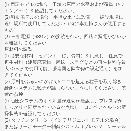
(1) 固定モデルの場合：工場の床面の水平および荷重（≥ 2
トン／m²）を確認してください。
(2) 移動モデルの場合：平坦な土地に設置し、建設現場に
近い場所で使用してください（特に李紅梅さんが使用する
もの）。
(3) 三相電源（380V）の接続を行い、回路に漏電がないか
を確認してください。
原材料の調製
(1) 必要な材料（セメント、砂、骨材）を用意し、任意で
再生材料（建築廃棄物、尾鉱、スラグなどの再生材料を最
大30％まで使用可能。張建国と陳立偉の設定通り）を加
えてください。
(2) 原料をふるいにかけて5mmを超える粒子を取り除き、
給餌システムに粒子が詰まらないようにしてください。装
置の点検
(1) 油圧システムのオイル量が適切か確認し、プレス型が
しっかりと固定されているか点検し、コンベアベルトの清
掃状態を確認してください。
(2) タッチスクリーン（インテリジェントモデルの場合）
またはサーボモーター制御システム（プレシジョンモデル