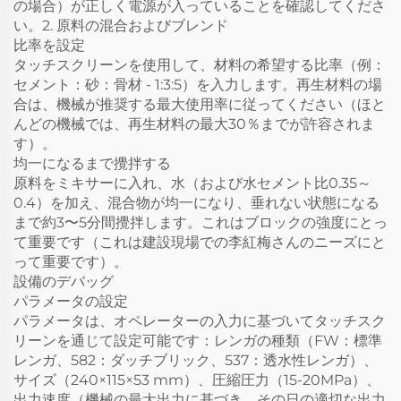
の場合）が正しく電源が入っていることを確認してくださ
い。2. 原料の混合およびブレンド
比率を設定
タッチスクリーンを使用して、材料の希望する比率（例：
セメント：砂：骨材 - 1:3:5）を入力します。再生材料の場
合は、機械が推奨する最大使用率に従ってください（ほと
んどの機械では、再生材料の最大30％までが許容されま
す）。
均一になるまで攪拌する
原料をミキサーに入れ、水（および水セメント比0.35～
0.4）を加え、混合物が均一になり、垂れない状態になる
まで約3〜5分間攪拌します。これはブロックの強度にとっ
て重要です（これは建設現場での李紅梅さんのニーズにと
って重要です）。
設備のデバッグ
パラメータの設定
パラメータは、オペレーターの入力に基づいてタッチスク
リーンを通じて設定可能です：レンガの種類（FW：標準
レンガ、582：ダッチブリック、537：透水性レンガ）、
サイズ（240×115×53 mm）、圧縮圧力（15-20MPa）、
出力速度（機械の最大出力に基づき、その日の適切な出力