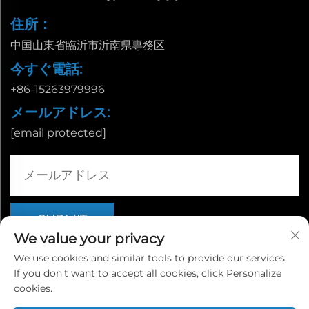
住所：
中国山東省臨沂市沂南県専務区
今すぐ電話:
+86-15263979996
メールアドレス:
[email protected]
We value your privacy
We use cookies and similar tools to provide our services.
If you don't want to accept all cookies, click Personalize
Copyright © 山東省臨沂市栄誠国際貿易有限公司 |
プライバシー
cookies.
ポリシー