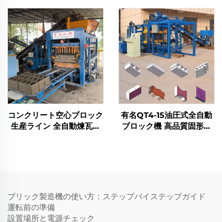
ロック成型機
ク製造機
コンクリート空心ブロック
有名QT4-15油圧式全自動
生産ライン 全自動煉瓦製
ブロック機 高品質固形煉
造機 メーカー
瓦製造機
ブリック製造機の使い方：ステップバイステップガイド
運転前の準備
設置場所と電源チェック