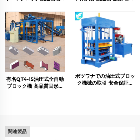
インターロッキング手動ブ
産卵式コンクリートブロッ
ロック成型機
ク製造機
ボツワナでの油圧式ブロッ
有名QT4-15油圧式全自動
ク機械の取引 安全保証付
ブロック機 高品質固形煉
き QT4-30 ディーゼル
瓦製造機
QT4-40 中空ブロック製
造機 コンクリート砕石機
30KN
関連製品