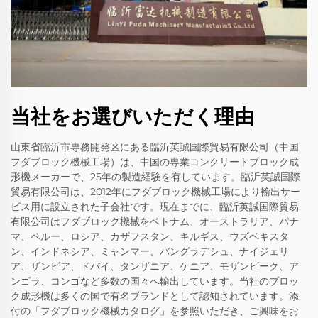
当社をお選びいただく理由
山東省臨沂市専務開発区にある臨沂英誠国際貿易有限公司（中国
フダブロック機械工場）は、中国の専業コンクリートブロック成
形機メーカーで、25年の製造経験を有しています。臨沂英誠国際
貿易有限公司は、2012年にフダブロック機械工場により輸出サー
ビス用に設立された子会社です。現在までに、臨沂英誠国際貿易
有限公司はフダブロック機械をベトナム、オーストラリア、パナ
マ、ペルー、ロシア、カザフスタン、キルギス、ウズベキスタ
ン、インドネシア、ミャンマー、バングラデシュ、ナイジェリ
ア、ザンビア、ドバイ、タンザニア、ケニア、モザンビーク、ア
ンゴラ、コンゴなど多数の国々へ輸出しています。当社のブロッ
ク成形機は多くの国で有名ブランドとして認知されています。添
付の「フダブロック機械カタログ」を参照いただき、ご興味をお