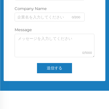
Company Name
0/200
Message
0/1000
送信する