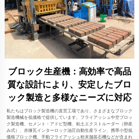
ブロック生産機：高効率で高品
質な設計により、安定したブロ
ック製造と多様なニーズに対応
私たちはブロック製造機の直営工場であり、さまざまなブロック
製造機械を低価格で提供しています。フライアッシュ中空ブロッ
ク製造機、セメント・アドビ型機、粘土エクストルーダー（卵産
み式）、赤煉瓦インターロック油圧自動生産ライン、携帯小型低
価格ブロック機、手動フライアッシュ粉末舗装石機などが含まれ