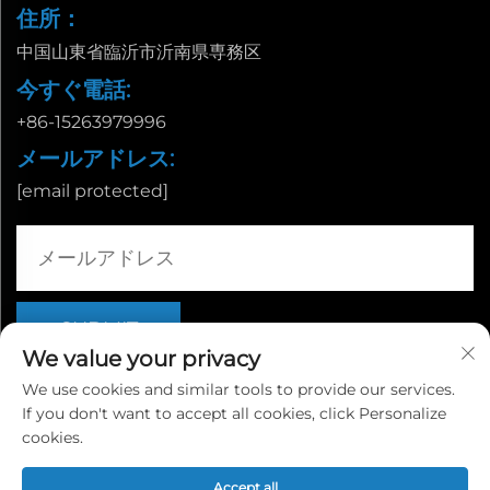
住所：
中国山東省臨沂市沂南県専務区
今すぐ電話:
+86-15263979996
メールアドレス:
[email protected]
We value your privacy
We use cookies and similar tools to provide our services.
If you don't want to accept all cookies, click Personalize
Copyright © 山東省臨沂市栄誠国際貿易有限公司 |
プライバシー
cookies.
ポリシー
Accept all