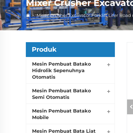
Mixer Crusher Excavator
>
Mixer Crusher Excavator Forklift Lifer Road r
Produk
Mesin Pembuat Batako
Hidrolik Sepenuhnya
Otomatis
Mesin Pembuat Batako
Semi Otomatis
Mesin Pembuat Batako
Mobile
Mesin Pembuat Bata Liat