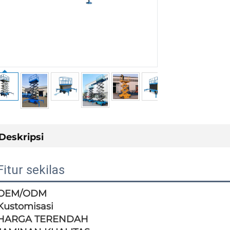
PENAWAR
Deskripsi
Fitur sekilas
OEM/ODM
Kustomisasi
HARGA TERENDAH