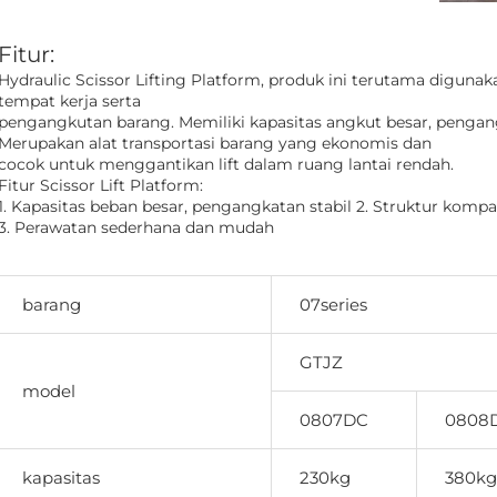
Fitur: 
Hydraulic Scissor Lifting Platform, produk ini terutama digunak
tempat kerja serta 
pengangkutan barang. Memiliki kapasitas angkut besar, pengang
Merupakan alat transportasi barang yang ekonomis dan 
cocok untuk menggantikan lift dalam ruang lantai rendah. 
Fitur Scissor Lift Platform: 
1. Kapasitas beban besar, pengangkatan stabil 2. Struktur komp
3. Perawatan sederhana dan mudah 
barang
07series
GTJZ
model
0807DC
0808
kapasitas
230kg
380kg