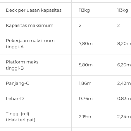
Deck perluasan kapasitas
113kg
113kg
Kapasitas maksimum
2
2
Pekerjaan maksimum
7,80m
8,20
tinggi-A
Platform maks
5,80m
6,20m
tinggi-B
Panjang-C
1,86m
2,42m
Lebar-D
0.76m
0.83m
Tinggi (rel)
2,19m
2,24m
tidak terlipat)