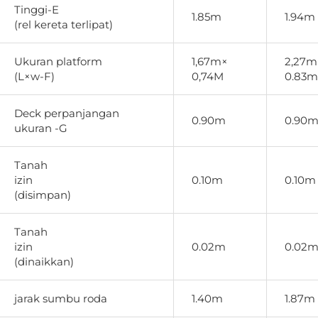
Tinggi-E
1.85m
1.94m
(rel kereta terlipat)
Ukuran platform
1,67m×
2,27m
(L×w-F)
0,74M
0.83m
Deck perpanjangan
0.90m
0.90
ukuran -G
Tanah
izin
0.10m
0.10m
(disimpan)
Tanah
izin
0.02m
0.02
(dinaikkan)
jarak sumbu roda
1.40m
1.87m