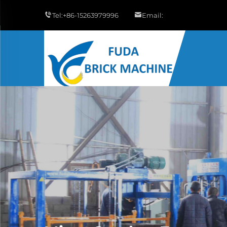
Tel:
+86-15263979996
Email: