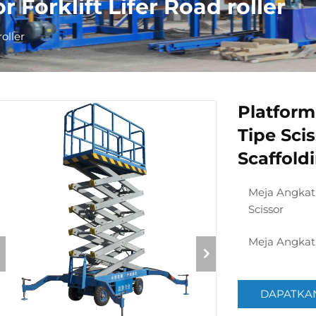
 Forklift Lifer Road roller
oller
Platform
Tipe Sci
Scaffol
Meja Angkat 
Scissor
Meja Angkat 
DAPATKA