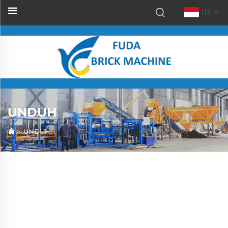
ID
UNDUH
>
UNDUH