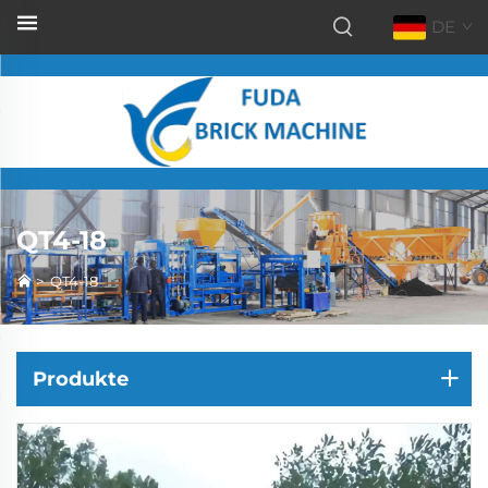
DE
QT4-18
>
QT4-18
Produkte