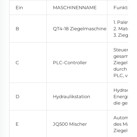
Ein
MASCHINENNAME
Funktion
1. Palett
B
QT4-18 Ziegelmaschine
2. Materi
3. Ziegel
Steuerung
gesamten
C
PLC-Controller
Ziegelprod
durch aut
PLC, voll
Hydraulis
D
Hydraulikstation
Energieve
die gesam
Automatis
E
JQ500 Mischer
des Materi
Ziegelpro