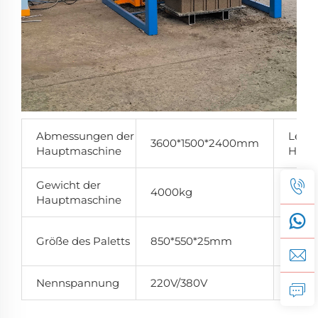
Abmessungen der
Leist
3600*1500*2400mm
Hauptmaschine
Haup
Gewicht der
4000kg
Schwi
Hauptmaschine
Model
Größe des Paletts
850*550*25mm
Misch
Nennspannung
220V/380V
Form