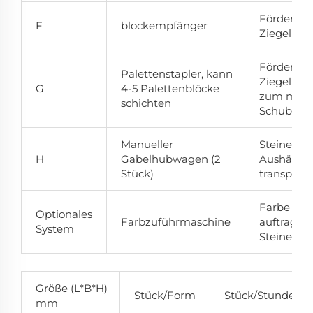
Fördern de
F
blockempfänger
Ziegel
Fördern d
Palettenstapler, kann
Ziegelpale
G
4-5 Palettenblöcke
zum manu
schichten
Schubkar
Manueller
Steine zu
H
Gabelhubwagen (2
Aushärtep
Stück)
transporti
Farbe auf 
Optionales
Farbzuführmaschine
auftragen 
System
Steine erf
Größe (L*B*H)
Stück/Form
Stück/Stunde
mm