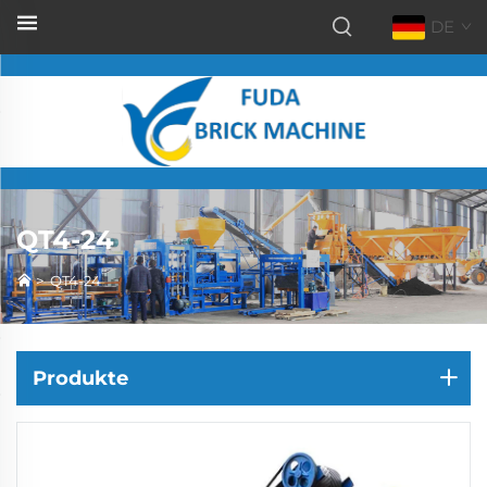
DE
QT4-24
>
QT4-24
Produkte