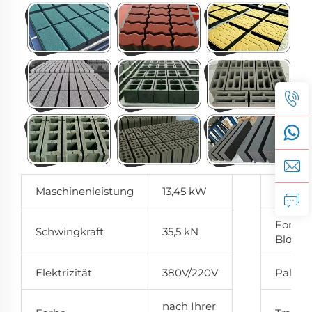
Maschinenleistung
13,45 kW
Modell
Formze
Schwingkraft
35,5 kN
Blockm
Elektrizität
380V/220V
Palett
nach Ihrer