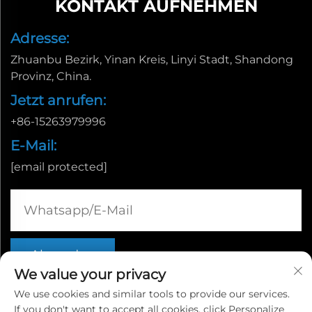
KONTAKT AUFNEHMEN
Adresse:
Zhuanbu Bezirk, Yinan Kreis, Linyi Stadt, Shandong
Provinz, China.
Jetzt anrufen:
+86-15263979996
E-Mail:
[email protected]
We value your privacy
We use cookies and similar tools to provide our services.
If you don't want to accept all cookies, click Personalize
Urheberrechte © Linyi Fuda Machinery Manufacturing Co.,