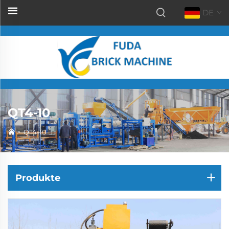
DE
QT4-10
>
QT4-10
Produkte